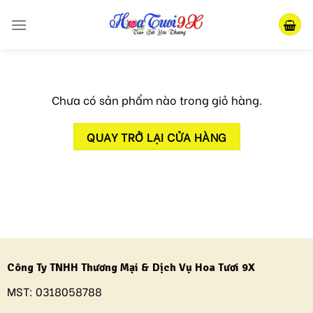
Skip
to
content
Chưa có sản phẩm nào trong giỏ hàng.
QUAY TRỞ LẠI CỬA HÀNG
Công Ty TNHH Thương Mại & Dịch Vụ Hoa Tươi 9X
MST:
0318058788