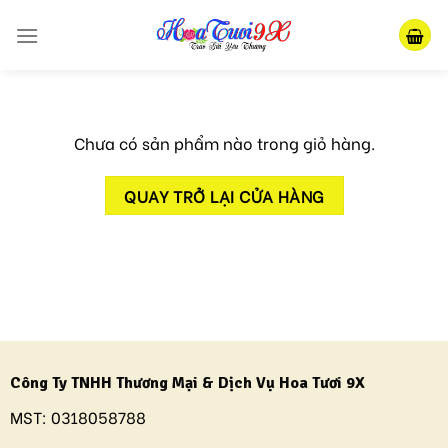
Skip
to
content
Chưa có sản phẩm nào trong giỏ hàng.
QUAY TRỞ LẠI CỬA HÀNG
Công Ty TNHH Thương Mại & Dịch Vụ Hoa Tươi 9X
MST:
0318058788