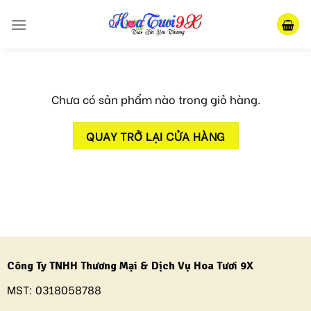
Skip
to
content
Chưa có sản phẩm nào trong giỏ hàng.
QUAY TRỞ LẠI CỬA HÀNG
Công Ty TNHH Thương Mại & Dịch Vụ Hoa Tươi 9X
MST:
0318058788