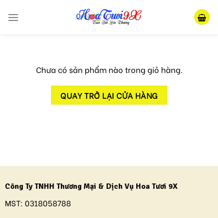
Skip
to
content
Chưa có sản phẩm nào trong giỏ hàng.
QUAY TRỞ LẠI CỬA HÀNG
Công Ty TNHH Thương Mại & Dịch Vụ Hoa Tươi 9X
MST:
0318058788