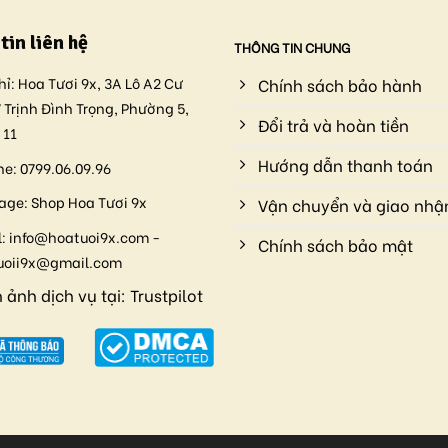
tin liên hệ
THÔNG TIN CHUNG
hỉ:
Hoa Tươi 9x, 3A Lô A2 Cư
Chính sách bảo hành
 Trịnh Đình Trọng, Phường 5,
Đổi trả và hoàn tiền
 11
Hướng dẫn thanh toán
ne:
0799.06.09.96
age:
Shop Hoa Tươi 9x
Vận chuyển và giao nhậ
:
info@hoatuoi9x.com -
Chính sách bảo mật
uoii9x@gmail.com
 ảnh dịch vụ tại:
Trustpilot