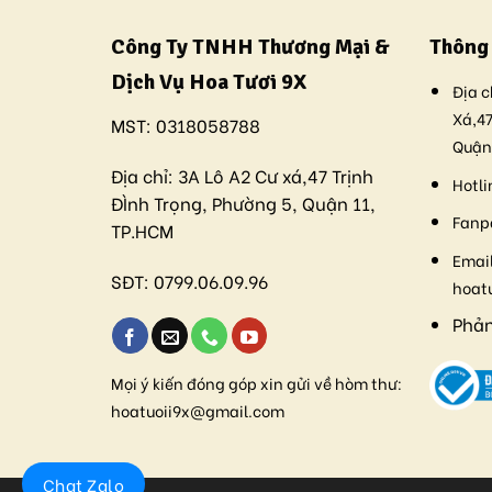
Công Ty TNHH Thương Mại &
Thông 
Dịch Vụ Hoa Tươi 9X
Địa c
Xá,47
MST:
0318058788
Quận
Địa chỉ:
3A Lô A2 Cư xá,47 Trịnh
Hotli
ĐÌnh Trọng, Phường 5, Quận 11,
Fanp
TP.HCM
Email
SĐT:
0799.06.09.96
hoat
Phản
Mọi ý kiến đóng góp xin gửi về hòm thư:
hoatuoii9x@gmail.com
Chat Zalo