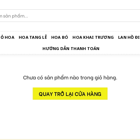
IỎ HOA
HOA TANG LỄ
HOA BÓ
HOA KHAI TRƯƠNG
LAN HỒ ĐI
HƯỚNG DẪN THANH TOÁN
Chưa có sản phẩm nào trong giỏ hàng.
QUAY TRỞ LẠI CỬA HÀNG