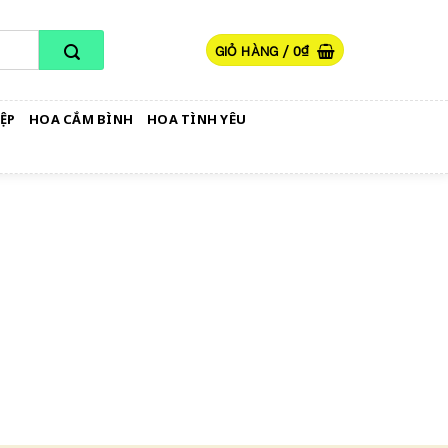
GIỎ HÀNG /
0
₫
ỆP
HOA CẮM BÌNH
HOA TÌNH YÊU