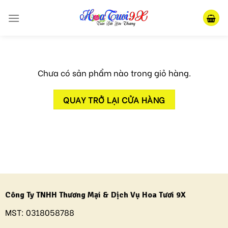
Skip
to
content
Chưa có sản phẩm nào trong giỏ hàng.
QUAY TRỞ LẠI CỬA HÀNG
Công Ty TNHH Thương Mại & Dịch Vụ Hoa Tươi 9X
MST:
0318058788