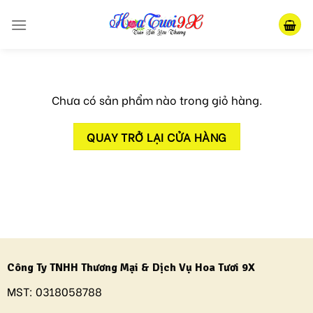
Skip
to
content
Chưa có sản phẩm nào trong giỏ hàng.
QUAY TRỞ LẠI CỬA HÀNG
Công Ty TNHH Thương Mại & Dịch Vụ Hoa Tươi 9X
MST:
0318058788