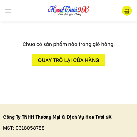
Skip
to
content
Chưa có sản phẩm nào trong giỏ hàng.
QUAY TRỞ LẠI CỬA HÀNG
Công Ty TNHH Thương Mại & Dịch Vụ Hoa Tươi 9X
MST:
0318058788