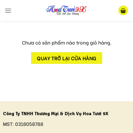
Skip
to
content
Chưa có sản phẩm nào trong giỏ hàng.
QUAY TRỞ LẠI CỬA HÀNG
Công Ty TNHH Thương Mại & Dịch Vụ Hoa Tươi 9X
MST:
0318058788