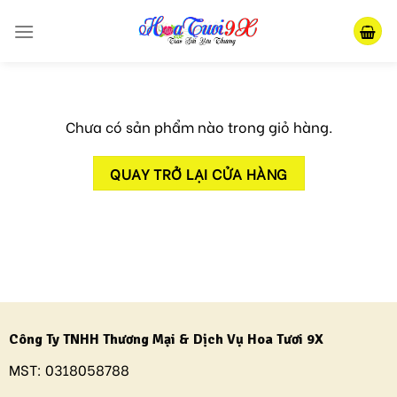
Skip
to
content
Chưa có sản phẩm nào trong giỏ hàng.
QUAY TRỞ LẠI CỬA HÀNG
Công Ty TNHH Thương Mại & Dịch Vụ Hoa Tươi 9X
MST:
0318058788