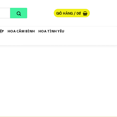
GIỎ HÀNG /
0
₫
ỆP
HOA CẮM BÌNH
HOA TÌNH YÊU