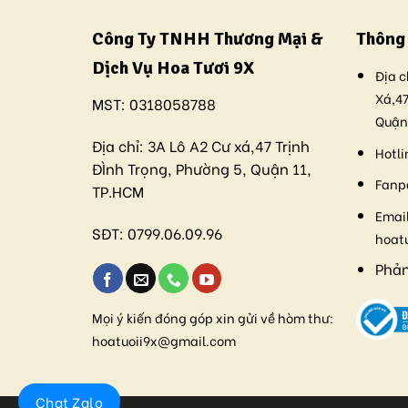
Công Ty TNHH Thương Mại &
Thông 
Dịch Vụ Hoa Tươi 9X
Địa c
Xá,47
MST:
0318058788
Quận
Địa chỉ:
3A Lô A2 Cư xá,47 Trịnh
Hotli
ĐÌnh Trọng, Phường 5, Quận 11,
Fanp
TP.HCM
Email
SĐT:
0799.06.09.96
hoat
Phản
Mọi ý kiến đóng góp xin gửi về hòm thư:
hoatuoii9x@gmail.com
Chat Zalo