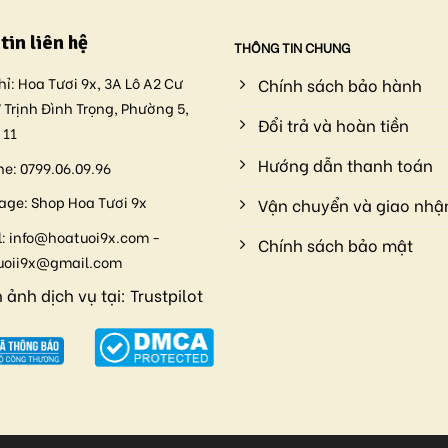
tin liên hệ
THÔNG TIN CHUNG
hỉ:
Hoa Tươi 9x, 3A Lô A2 Cư
Chính sách bảo hành
 Trịnh Đình Trọng, Phường 5,
Đổi trả và hoàn tiền
 11
Hướng dẫn thanh toán
ne:
0799.06.09.96
age:
Shop Hoa Tươi 9x
Vận chuyển và giao nhậ
:
info@hoatuoi9x.com -
Chính sách bảo mật
uoii9x@gmail.com
 ảnh dịch vụ tại:
Trustpilot