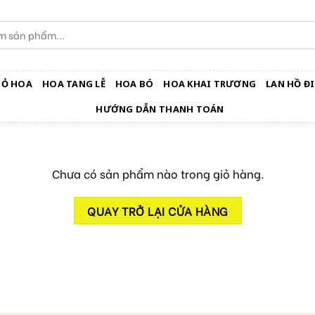
IỎ HOA
HOA TANG LỄ
HOA BÓ
HOA KHAI TRƯƠNG
LAN HỒ ĐI
HƯỚNG DẪN THANH TOÁN
Chưa có sản phẩm nào trong giỏ hàng.
QUAY TRỞ LẠI CỬA HÀNG