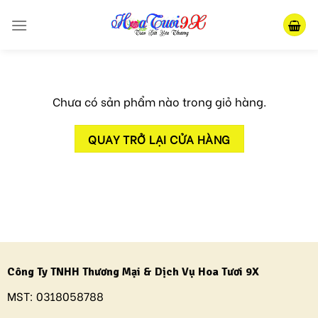
Skip
to
content
Chưa có sản phẩm nào trong giỏ hàng.
QUAY TRỞ LẠI CỬA HÀNG
Công Ty TNHH Thương Mại & Dịch Vụ Hoa Tươi 9X
MST:
0318058788