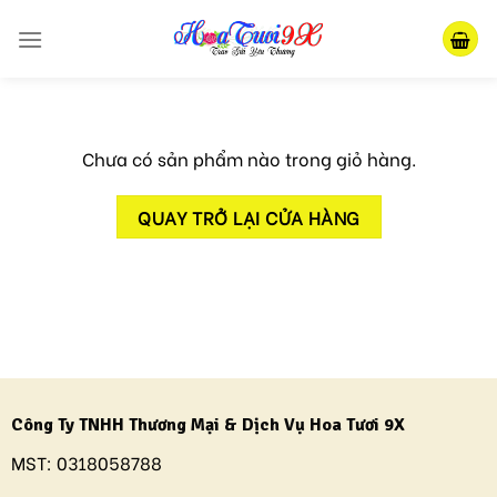
Skip
to
content
Chưa có sản phẩm nào trong giỏ hàng.
QUAY TRỞ LẠI CỬA HÀNG
Công Ty TNHH Thương Mại & Dịch Vụ Hoa Tươi 9X
MST:
0318058788