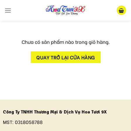
Skip
to
content
Chưa có sản phẩm nào trong giỏ hàng.
QUAY TRỞ LẠI CỬA HÀNG
Công Ty TNHH Thương Mại & Dịch Vụ Hoa Tươi 9X
MST:
0318058788