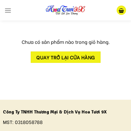
Skip
to
content
Chưa có sản phẩm nào trong giỏ hàng.
QUAY TRỞ LẠI CỬA HÀNG
Công Ty TNHH Thương Mại & Dịch Vụ Hoa Tươi 9X
MST:
0318058788