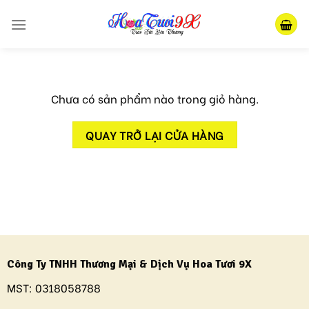
Skip
to
content
Chưa có sản phẩm nào trong giỏ hàng.
QUAY TRỞ LẠI CỬA HÀNG
Công Ty TNHH Thương Mại & Dịch Vụ Hoa Tươi 9X
MST:
0318058788