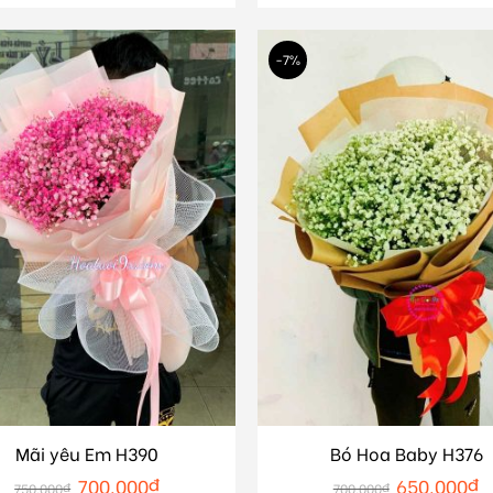
-7%
Mãi yêu Em H390
Bó Hoa Baby H376
700.000
₫
650.000
₫
750.000
₫
700.000
₫