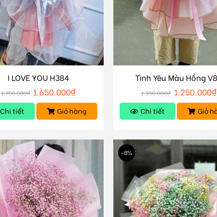
I LOVE YOU H384
Tình Yêu Màu Hồng V
1.650.000
₫
1.250.000
₫
1.750.000
₫
1.350.000
₫
Chi tiết
Giỏ hàng
Chi tiết
Giỏ h
-8%