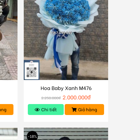
Hoa Baby Xanh M476
2.000.000
₫
2.250.000
₫
àng
Chi tiết
Giỏ hàng
-18%