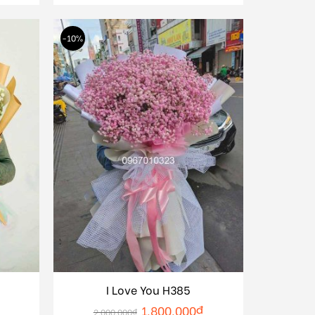
-10%
I Love You H385
1.800.000
₫
2.000.000
₫