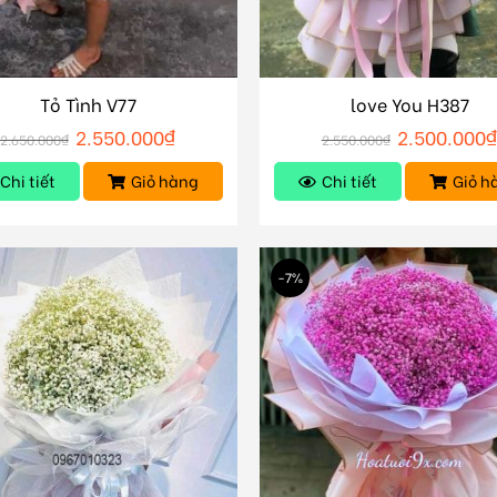
Tỏ Tình V77
love You H387
2.550.000
₫
2.500.000
2.650.000
₫
2.550.000
₫
Chi tiết
Giỏ hàng
Chi tiết
Giỏ h
-7%