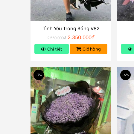
Tình Yêu Trong Sáng V82
2.350.000
₫
2.550.000
₫
Chi tiết
Giỏ hàng
-7%
-6%