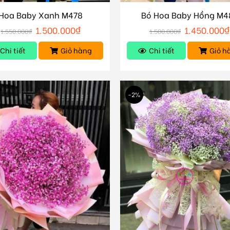
Hoa Baby Xanh M478
Bó Hoa Baby Hồng M4
1.500.000
₫
1.450.000
₫
1.550.000
₫
1.500.000
₫
Chi tiết
Giỏ hàng
Chi tiết
Giỏ h
-2%