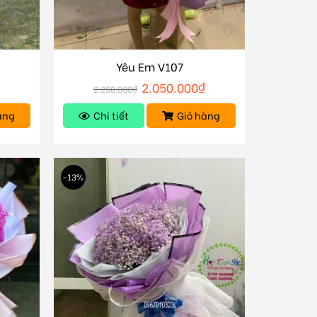
Yêu Em V107
₫
2.050.000
₫
2.250.000
₫
àng
Chi tiết
Giỏ hàng
-13%