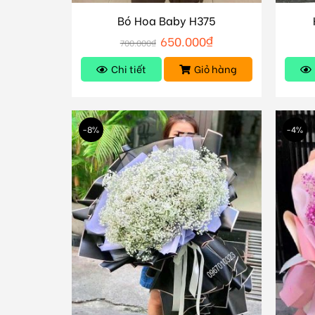
Bó Hoa Baby H375
650.000
₫
700.000
₫
Chi tiết
Giỏ hàng
-8%
-4%