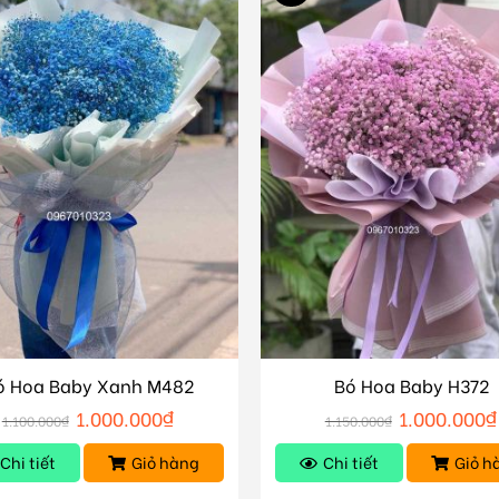
ó Hoa Baby Xanh M482
Bó Hoa Baby H372
1.000.000
₫
1.000.000
₫
1.100.000
₫
1.150.000
₫
Chi tiết
Giỏ hàng
Chi tiết
Giỏ h