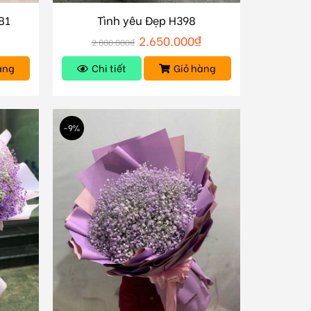
81
Tình yêu Đẹp H398
2.650.000
₫
2.800.000
₫
àng
Chi tiết
Giỏ hàng
-9%