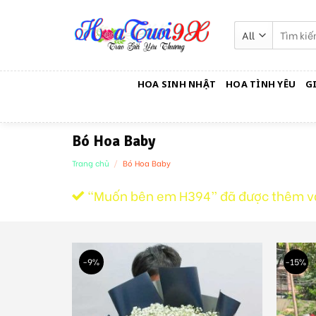
Skip
to
Tìm
kiếm:
content
HOA SINH NHẬT
HOA TÌNH YÊU
G
Bó Hoa Baby
Trang chủ
/
Bó Hoa Baby
“Muốn bên em H394” đã được thêm và
-9%
-15%