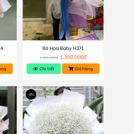
84
Bó Hoa Baby H371
1.350.000
₫
1.550.000
₫
àng
Chi tiết
Giỏ hàng
-8%