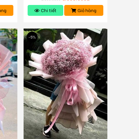
àng
Chi tiết
Giỏ hàng
-5%