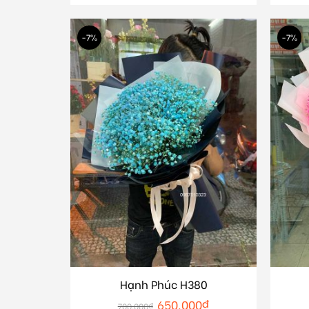
-7%
-7%
Hạnh Phúc H380
650.000
₫
700.000
₫