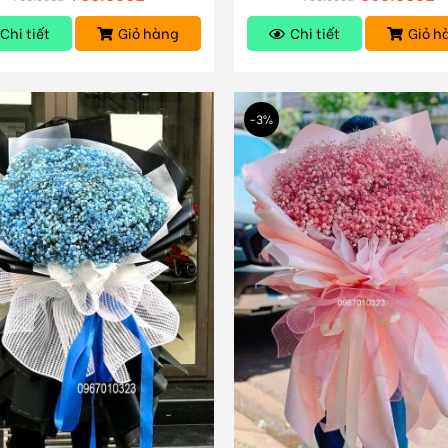
Chi tiết
Giỏ hàng
Chi tiết
Giỏ h
-3%