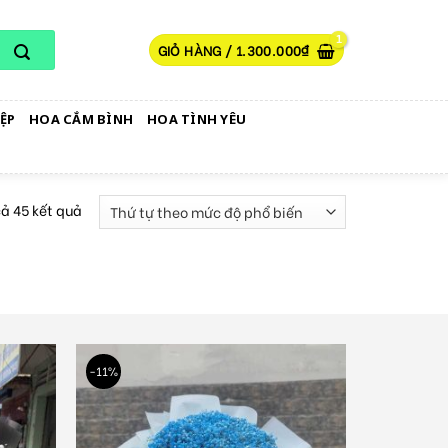
GIỎ HÀNG /
1.300.000
₫
ỆP
HOA CẮM BÌNH
HOA TÌNH YÊU
cả 45 kết quả
-11%