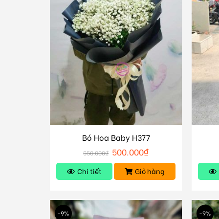
Bó Hoa Baby H377
500.000
₫
550.000
₫
Chi tiết
Giỏ hàng
-9%
-9%