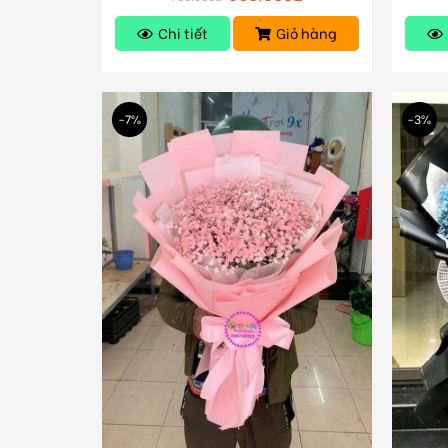
Chi tiết
Giỏ hàng
-7%
-3%