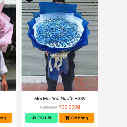
Mãi Mãi Yêu Người H389
900.000
₫
1.100.000
₫
àng
Chi tiết
Giỏ hàng