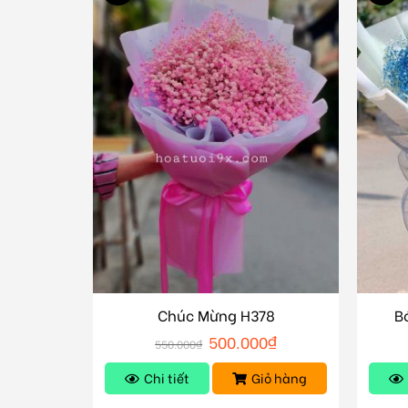
Chúc Mừng H378
B
500.000
₫
550.000
₫
Chi tiết
Giỏ hàng