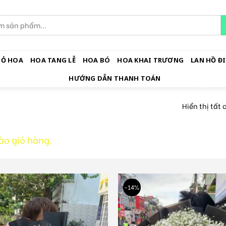
IỎ HOA
HOA TANG LỄ
HOA BÓ
HOA KHAI TRƯƠNG
LAN HỒ ĐI
HƯỚNG DẪN THANH TOÁN
Hiển thị tất 
o giỏ hàng.
-14%