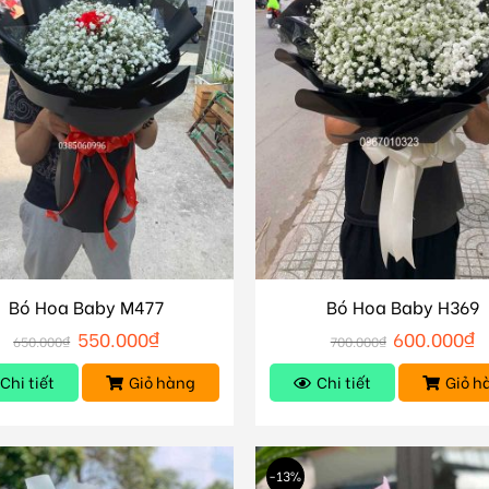
Bó Hoa Baby M477
Bó Hoa Baby H369
550.000
₫
600.000
₫
650.000
₫
700.000
₫
Chi tiết
Giỏ hàng
Chi tiết
Giỏ h
-13%