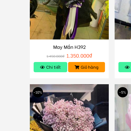
May Mắn H392
1.350.000
₫
1.450.000
₫
Chi tiết
Giỏ hàng
-10%
-5%